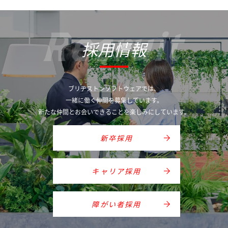
Recruit
採用情報
ブリヂストンソフトウェアでは、
一緒に働く仲間を募集しています。
新たな仲間とお会いできることを楽しみにしています。
新卒採用
キャリア採用
障がい者採用