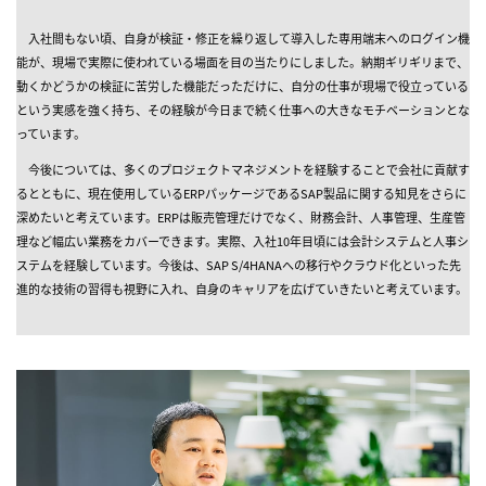
入社間もない頃、自身が検証・修正を繰り返して導入した専用端末へのログイン機
能が、現場で実際に使われている場面を目の当たりにしました。納期ギリギリまで、
動くかどうかの検証に苦労した機能だっただけに、自分の仕事が現場で役立っている
という実感を強く持ち、その経験が今日まで続く仕事への大きなモチベーションとな
っています。
今後については、多くのプロジェクトマネジメントを経験することで会社に貢献す
るとともに、現在使用しているERPパッケージであるSAP製品に関する知見をさらに
深めたいと考えています。ERPは販売管理だけでなく、財務会計、人事管理、生産管
理など幅広い業務をカバーできます。実際、入社10年目頃には会計システムと人事シ
ステムを経験しています。今後は、SAP S/4HANAへの移行やクラウド化といった先
進的な技術の習得も視野に入れ、自身のキャリアを広げていきたいと考えています。