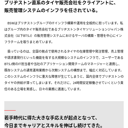
ブリヂストン直系のタイヤ販売会社をクライアントに、
販売管理システムのインフラを任されている。
BSWはブリヂストングループのITインフラ構築や運用を全般的に担っています。私
はグループ内のタイヤ販売会社であるブリヂストンタイヤソリューションジャパン株
式会社（以下BTSJ）の販売管理システムにおけるサーバの構築・管理を中心にイン
フラチームを取りまとめています。
扱っているのは、全国の拠点で使用されるタイヤの在庫管理や発注管理、売上管理
や請求書発行といった機能を有する大規模なシステムのインフラで、ユーザーである
BTSJ側のIT担当者や当社のアプリケーション開発チームのマネージャーと連携し、
既存システムの通常運用業務から次期システムの構想まで、幅広く対応しています。
このシステムのインフラに重大な障害が生じてしまうと、国内全体でブリヂストンの
タイヤの供給が滞ってしまいます。それだけに、24時間安定稼働させていくという責
任のある立場を実感し、日々の業務に邁進しています。
若手時代に得た大きな手応えが起点となって、
今日までキャリアとスキルを伸ばし続けてきた。