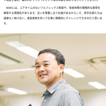
People
Project Story
BSWには、コアタイムのないフルフレックス制度や、有給休暇の積極的な取得を
推奨する雰囲気があります。互いを尊重し合う社風があるからこそ、若手社員たちは
Training
遠慮なく助け合い、成長意欲を持って仕事に積極的にチャレンジできるのだと思いま
Diversity
す。
Recruit
Internship
Contact
Jp
/
En
28卒
エントリー
キャリア採用
エントリー