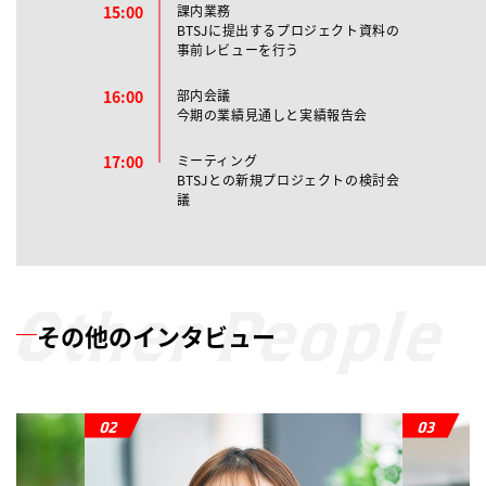
15:00
課内業務
BTSJに提出するプロジェクト資料の
事前レビューを行う
16:00
部内会議
今期の業績見通しと実績報告会
17:00
ミーティング
BTSJとの新規プロジェクトの検討会
議
Other People
その他のインタビュー
02
03