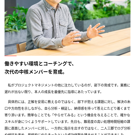
働きやすい環境とコーチングで、
次代の中核メンバーを育成。
私がプロジェクトマネジメントの他に注力しているのが、部下の育成です。業務に
遅れが出ない限り、本人の成長を最優先に指導にあたっています。
具体的には、正解を安易に教えるのではなく、部下が抱える課題に対し、解決の糸
口や方向性を示しながら、自ら分析・検証し、納得感を持って答えにたどり着くまで
寄り添います。簡単なことでも「やらせてみる」という機会を与えることで、確かな
About
スキルが身につくようサポートしています。先日も、難易度の高い処理時間短縮の課
題に直面したメンバーに対し、一方的に指示を出すのではなく、二人三脚でログ分析
Work
や検証を進め、最終的にやりきったという成功体験を積ませることができました。