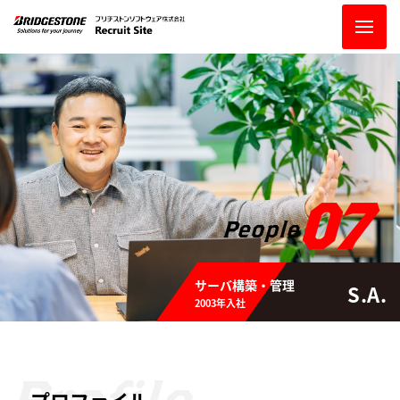
07
People
サーバ構築・管理
S.A.
2003年入社
Profile